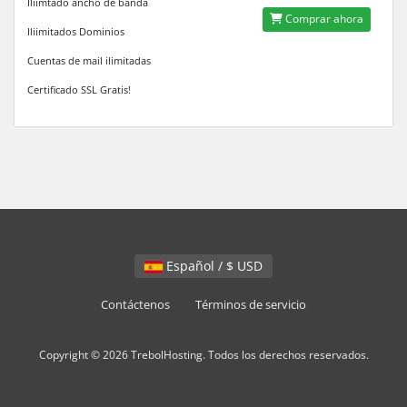
Iliimtado ancho de banda
Comprar ahora
Iliimitados Dominios
Cuentas de mail ilimitadas
Certificado SSL Gratis!
Español / $ USD
Contáctenos
Términos de servicio
Copyright © 2026 TrebolHosting. Todos los derechos reservados.